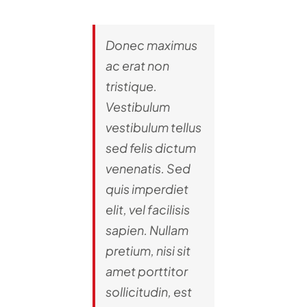
Donec maximus
ac erat non
tristique.
Vestibulum
vestibulum tellus
sed felis dictum
venenatis. Sed
quis imperdiet
elit, vel facilisis
sapien. Nullam
pretium, nisi sit
amet porttitor
sollicitudin, est