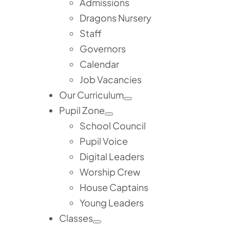
Admissions
Dragons Nursery
Staff
Governors
Calendar
Job Vacancies
Our Curriculum
Pupil Zone
School Council
Pupil Voice
Digital Leaders
Worship Crew
House Captains
Young Leaders
Classes