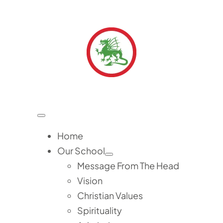
Skip
to
content
Toggle
Navigation
Home
Our School
Message From The Head
Vision
Christian Values
Spirituality