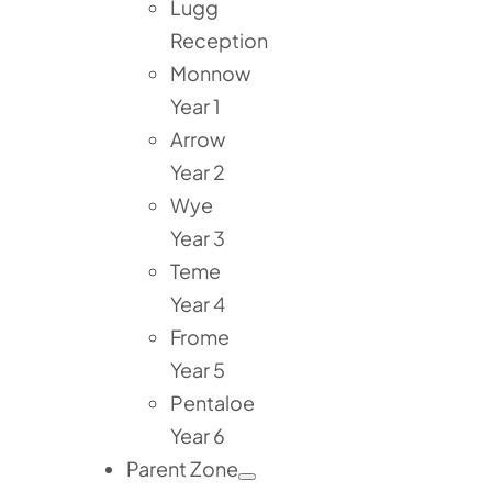
Lugg
Reception
Monnow
Year 1
Arrow
Year 2
Wye
Year 3
Teme
Year 4
Frome
Year 5
Pentaloe
Year 6
Parent Zone